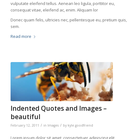
vulputate eleifend tellus. Aenean leo ligula, porttitor eu,
consequat vitae, eleifend ac, enim. Aliquam lor
Donec quam felis, ultricies nec, pellentesque eu, pretium quis,
sem.
Read more
Indented Quotes and Images –
beautiful
/
/
February 12, 2011
in
Images
by
kyle.goodfriend
Lorem ipsum dolor sit amet, consectetuer adipiscing elit.