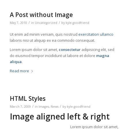
A Post without Image
/
/
May 7, 2010
in
Uncategorized
by
kyle.goodfriend
Ut enim ad minim veniam, quis nostrud
exercitation ullamco
laboris nisi ut aliquip ex ea commodo consequat.
Lorem ipsum dolor sit amet,
consectetur
adipisicing elit, sed
do eiusmod tempor incididunt ut labore et dolore
magna
aliqua
.
Read more
HTML Styles
/
/
March 7, 2009
in
Images
,
News
by
kyle.goodfriend
Image aligned left & right
Lorem ipsum dolor sit amet,