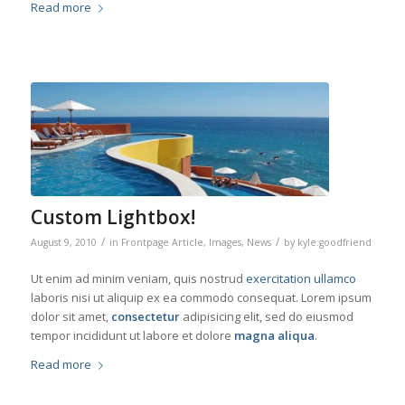
Read more
Custom Lightbox!
/
/
August 9, 2010
in
Frontpage Article
,
Images
,
News
by
kyle.goodfriend
Ut enim ad minim veniam, quis nostrud
exercitation ullamco
laboris nisi ut aliquip ex ea commodo consequat. Lorem ipsum
dolor sit amet,
consectetur
adipisicing elit, sed do eiusmod
tempor incididunt ut labore et dolore
magna aliqua
.
Read more