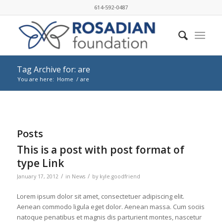
614-592-0487
Tag Archive for: are
You are here:
Home
/
are
Posts
This is a post with post format of
type Link
/
/
January 17, 2012
in
News
by
kyle.goodfriend
Lorem ipsum dolor sit amet, consectetuer adipiscing elit.
Aenean commodo ligula eget dolor. Aenean massa. Cum sociis
natoque penatibus et magnis dis parturient montes, nascetur